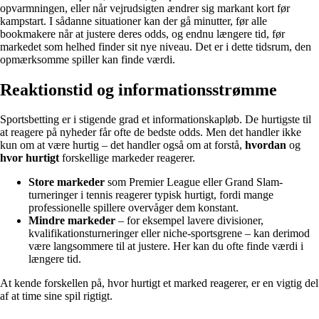
opvarmningen, eller når vejrudsigten ændrer sig markant kort før
kampstart. I sådanne situationer kan der gå minutter, før alle
bookmakere når at justere deres odds, og endnu længere tid, før
markedet som helhed finder sit nye niveau. Det er i dette tidsrum, den
opmærksomme spiller kan finde værdi.
Reaktionstid og informationsstrømme
Sportsbetting er i stigende grad et informationskapløb. De hurtigste til
at reagere på nyheder får ofte de bedste odds. Men det handler ikke
kun om at være hurtig – det handler også om at forstå,
hvordan
og
hvor hurtigt
forskellige markeder reagerer.
Store markeder
som Premier League eller Grand Slam-
turneringer i tennis reagerer typisk hurtigt, fordi mange
professionelle spillere overvåger dem konstant.
Mindre markeder
– for eksempel lavere divisioner,
kvalifikationsturneringer eller niche-sportsgrene – kan derimod
være langsommere til at justere. Her kan du ofte finde værdi i
længere tid.
At kende forskellen på, hvor hurtigt et marked reagerer, er en vigtig del
af at time sine spil rigtigt.