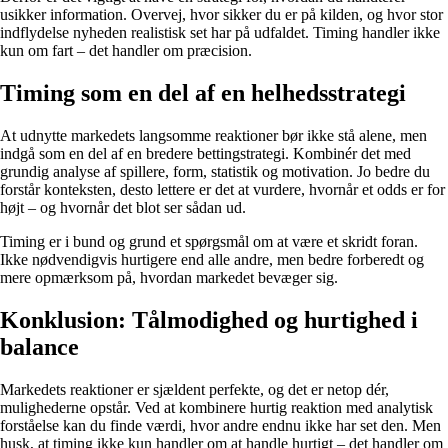
usikker information. Overvej, hvor sikker du er på kilden, og hvor stor
indflydelse nyheden realistisk set har på udfaldet. Timing handler ikke
kun om fart – det handler om præcision.
Timing som en del af en helhedsstrategi
At udnytte markedets langsomme reaktioner bør ikke stå alene, men
indgå som en del af en bredere bettingstrategi. Kombinér det med
grundig analyse af spillere, form, statistik og motivation. Jo bedre du
forstår konteksten, desto lettere er det at vurdere, hvornår et odds er for
højt – og hvornår det blot ser sådan ud.
Timing er i bund og grund et spørgsmål om at være et skridt foran.
Ikke nødvendigvis hurtigere end alle andre, men bedre forberedt og
mere opmærksom på, hvordan markedet bevæger sig.
Konklusion: Tålmodighed og hurtighed i
balance
Markedets reaktioner er sjældent perfekte, og det er netop dér,
mulighederne opstår. Ved at kombinere hurtig reaktion med analytisk
forståelse kan du finde værdi, hvor andre endnu ikke har set den. Men
husk, at timing ikke kun handler om at handle hurtigt – det handler om