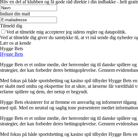
Bliv en del af klubben og få gode råd direkte i din indbakke - helt gratis
Indtast din mail
Tilmeld dig
Ved at tilmelde mig accepterer jeg sidens regler og datapolitik.
Ved at tilmelde dig giver du samtykke til, at vi må sende dig nyheder og
Lær os at kende
Hygge Bets
Hygge Bets
Hygge Bets er et online medie, der henvender sig til danske spillere og
strategier, der kan forbedre deres bettingoplevelse. Gennem evidensbase
Med fokus på både sportsbetting og kasino spil tilbyder Hygge Bets en 
er skabt med omhu og ekspertise for at sikre, at læserne får værdifuld 
erfarne spillere og dem, der netop er begyndt.
Hygge Bets eksisterer for at fremme en ansvarlig og informeret tilgang ti
med spil. Med en neutral og saglig tone præsenterer mediet information
Hygge Bets er et online medie, der henvender sig til danske spillere og
strategier, der kan forbedre deres bettingoplevelse. Gennem evidensbase
Med fokus på både sportsbetting og kasino spil tilbyder Hygge Bets en 