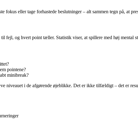
e fokus eller tage forhastede beslutninger – alt sammen tegn på, at press
il fejl, og hvert point tæller. Statistik viser, at spillere med høj mental 
ttet?
llem pointene?
tabt minibreak?
 niveauet i de afgørende øjeblikke. Det er ikke tilfældigt – det er resu
urneringer