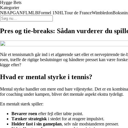
Hygge Bets
Kategorier
NBA
PGA
NFL
MLB
Formel 1
NHL
Tour de France
Wimbledon
Boksnin
Pres og tie-breaks: Sådan vurderer du spill
Når et tennismatch går ind i et afgørende sæt eller et nervepirrende tie-
roen, træffe de rigtige beslutninger og håndtere presset kan være fors
kigge efter?
Hvad er mental styrke i tennis?
Mental styrke handler om mere end bare viljestyrke. Det er en kombinati
for coaching under kampen, bliver det mentale aspekt ekstra tydeligt.
En mentalt stærk spiller:
Bevarer roen
efter fejl eller tabte point.
Tænker strategisk
i stedet for at reagere impulsivt.
Holder fast i sin gameplan
, selv når modstanderen presser.