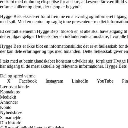
er skabt med omhu og ekspertise for at sikre, at læserne får værdifuld 
erfarne spillere og dem, der netop er begyndt.
Hygge Bets eksisterer for at fremme en ansvarlig og informeret tilgang ti
med spil. Med en neutral og saglig tone præsenterer mediet information
Et centralt element i Hygge Bets’ filosofi er, at alle skal have adgang t
der er tilgængelige. Dette skaber en inkluderende atmosfære, hvor alle 
Hygge Bets er ikke blot en informationskilde; det er et fællesskab for 
der kan dele erfaringer og tips med hinanden. Dette fællesskab giver en
I takt med at bettinglandskabet konstant udvikler sig, forpligter Hygge 
har adgang til de mest aktuelle og relevante informationer. Hygge Bets
Del og spred varme
X
Facebook
Instagram
LinkedIn
YouTube
Pin
Lær os at kende
Kontakt os
Mediekit
Annoncer
Konto
Nyhedsbrev
Samarbejde
Din historie
© Brug af indhold kræver tilladelse.