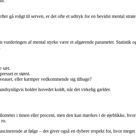
ur.
r gå roligt til serven, er det ofte et udtryk for en bevidst mental strate
 vurderingen af mental styrke være et afgørende parameter. Statistik og 
.
e sæt.
esset er størst.
r niveauet, eller kæmper vedkommende sig tilbage?
sandsynligvis holder hovedet koldt, når det virkelig gælder.
lometer i timen eller procent, men den kan mærkes i de øjeblikke, hvor 
 ro.
scinerende at følge – det giver også en dybere respekt for, hvor meget a