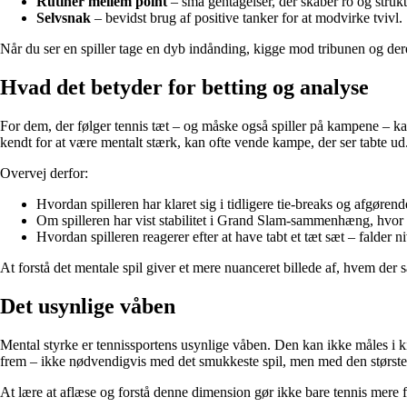
Rutiner mellem point
– små gentagelser, der skaber ro og strukt
Selvsnak
– bevidst brug af positive tanker for at modvirke tvivl.
Når du ser en spiller tage en dyb indånding, kigge mod tribunen og derefte
Hvad det betyder for betting og analyse
For dem, der følger tennis tæt – og måske også spiller på kampene – kan
kendt for at være mentalt stærk, kan ofte vende kampe, der ser tabte ud
Overvej derfor:
Hvordan spilleren har klaret sig i tidligere tie-breaks og afgørend
Om spilleren har vist stabilitet i Grand Slam-sammenhæng, hvor pr
Hvordan spilleren reagerer efter at have tabt et tæt sæt – falde
At forstå det mentale spil giver et mere nuanceret billede af, hvem der 
Det usynlige våben
Mental styrke er tennissportens usynlige våben. Den kan ikke måles i ki
frem – ikke nødvendigvis med det smukkeste spil, men med den største
At lære at aflæse og forstå denne dimension gør ikke bare tennis mere fa