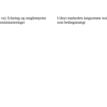
 vej: Erfaring og ranglistepoint
Udnyt markedets langsomme reak
ennisturneringer
som bettingstrategi