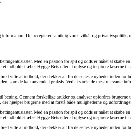
.
 information. Du accepterer samtidig vores vilkår og privatlivspolitik, 
 bettingentusiaster. Med en passion for spil og odds er målet at skabe e
ret indhold stræber Hygge Bets efter at oplyse og inspirere læserne til 
bred vifte af indhold, der dækker alt fra de seneste nyheder inden for 
viden, som de kan anvende i praksis. Ved at samle de mest relevante info
l betting. Gennem forskellige artikler og analyser opfordres brugerne til
, der hjælper brugerne med at forstå både mulighederne og udfordringer
 bettingentusiaster. Med en passion for spil og odds er målet at skabe e
ret indhold stræber Hygge Bets efter at oplyse og inspirere læserne til 
bred vifte af indhold, der dækker alt fra de seneste nyheder inden for 