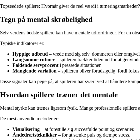
Topseedede spillere: Hvornår giver de reel værdi i turneringsmarkeder?
Tegn på mental skrøbelighed
Selv verdens bedste spillere kan have mentale udfordringer. For en obser
Typiske indikatorer er:
Hyppige udbrud
– vrede mod sig selv, dommeren eller omgivel
Langsomme rutiner
– spilleren trækker tiden ud for at genvinde
Faldende servprocent
i pressede situationer.
Manglende variation
– spilleren bliver forudsigelig, fordi foku
Disse signaler kan pege på, at spilleren har svært ved at håndtere kampe
Hvordan spillere træner det mentale
Mental styrke kan trænes ligesom fysik. Mange professionelle spillere a
De mest anvendte metoder er:
Visualisering
– at forestille sig succesfulde point og scenarier.
Åndedrætsteknikker
– for at sænke puls og dæmpe stress.