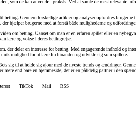
viden, som de kan anvende i praksis. Ved at samle de mest relevante info
l betting. Gennem forskellige artikler og analyser opfordres brugerne til
, der hjælper brugerne med at forstå både mulighederne og udfordringer
il viden om betting. Uanset om man er en erfaren spiller eller en nybegyn
kan lære og vokse i deres bettingrejse.
dem, der deler en interesse for betting. Med engagerende indhold og inte
 unik mulighed for at lære fra hinanden og udvikle sig som spillere.
Bets sig til at holde sig ajour med de nyeste trends og ændringer. Genne
 er mere end bare en hjemmeside; det er en pålidelig partner i den spæn
terest
TikTok
Mail
RSS