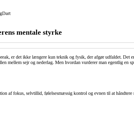
g
Dart
erens mentale styrke
break, er det ikke længere kun teknik og fysik, der afgør udfaldet. Det er
kellen mellem sejr og nederlag. Men hvordan vurderer man egentlig en sp
on af fokus, selvtillid, følelsesmæssig kontrol og evnen til at håndter