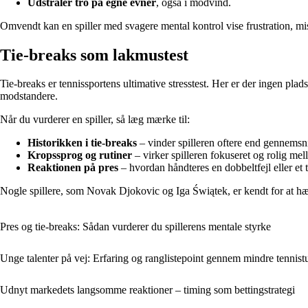
Udstråler tro på egne evner
, også i modvind.
Omvendt kan en spiller med svagere mental kontrol vise frustration, mist
Tie-breaks som lakmustest
Tie-breaks er tennissportens ultimative stresstest. Her er der ingen plads t
modstandere.
Når du vurderer en spiller, så læg mærke til:
Historikken i tie-breaks
– vinder spilleren oftere end gennemsni
Kropssprog og rutiner
– virker spilleren fokuseret og rolig me
Reaktionen på pres
– hvordan håndteres en dobbeltfejl eller et 
Nogle spillere, som Novak Djokovic og Iga Świątek, er kendt for at hæve
Pres og tie-breaks: Sådan vurderer du spillerens mentale styrke
Unge talenter på vej: Erfaring og ranglistepoint gennem mindre tennist
Udnyt markedets langsomme reaktioner – timing som bettingstrategi