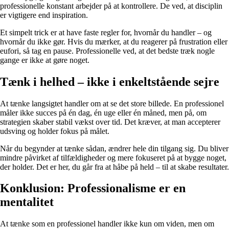
professionelle konstant arbejder på at kontrollere. De ved, at disciplin
er vigtigere end inspiration.
Et simpelt trick er at have faste regler for, hvornår du handler – og
hvornår du ikke gør. Hvis du mærker, at du reagerer på frustration eller
eufori, så tag en pause. Professionelle ved, at det bedste træk nogle
gange er ikke at gøre noget.
Tænk i helhed – ikke i enkeltstående sejre
At tænke langsigtet handler om at se det store billede. En professionel
måler ikke succes på én dag, én uge eller én måned, men på, om
strategien skaber stabil vækst over tid. Det kræver, at man accepterer
udsving og holder fokus på målet.
Når du begynder at tænke sådan, ændrer hele din tilgang sig. Du bliver
mindre påvirket af tilfældigheder og mere fokuseret på at bygge noget,
der holder. Det er her, du går fra at håbe på held – til at skabe resultater.
Konklusion: Professionalisme er en
mentalitet
At tænke som en professionel handler ikke kun om viden, men om