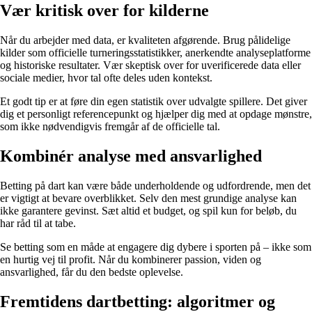
Vær kritisk over for kilderne
Når du arbejder med data, er kvaliteten afgørende. Brug pålidelige
kilder som officielle turneringsstatistikker, anerkendte analyseplatforme
og historiske resultater. Vær skeptisk over for uverificerede data eller
sociale medier, hvor tal ofte deles uden kontekst.
Et godt tip er at føre din egen statistik over udvalgte spillere. Det giver
dig et personligt referencepunkt og hjælper dig med at opdage mønstre,
som ikke nødvendigvis fremgår af de officielle tal.
Kombinér analyse med ansvarlighed
Betting på dart kan være både underholdende og udfordrende, men det
er vigtigt at bevare overblikket. Selv den mest grundige analyse kan
ikke garantere gevinst. Sæt altid et budget, og spil kun for beløb, du
har råd til at tabe.
Se betting som en måde at engagere dig dybere i sporten på – ikke som
en hurtig vej til profit. Når du kombinerer passion, viden og
ansvarlighed, får du den bedste oplevelse.
Fremtidens dartbetting: algoritmer og